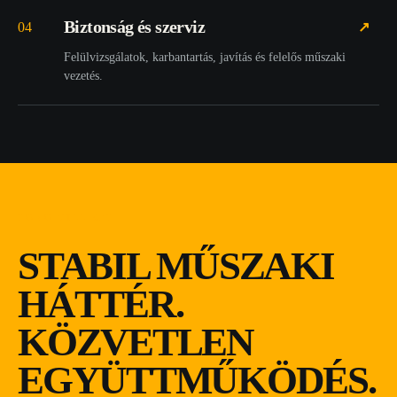
Biztonság és szerviz
04
↗
Felülvizsgálatok, karbantartás, javítás és felelős műszaki
vezetés.
TOMO-VILL KFT.
STABIL MŰSZAKI
HÁTTÉR.
KÖZVETLEN
EGYÜTTMŰKÖDÉS.