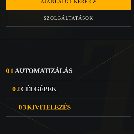
AJÁNLATOT KÉREK
↗
SZOLGÁLTATÁSOK
01
AUTOMATIZÁLÁS
02
CÉLGÉPEK
03
KIVITELEZÉS