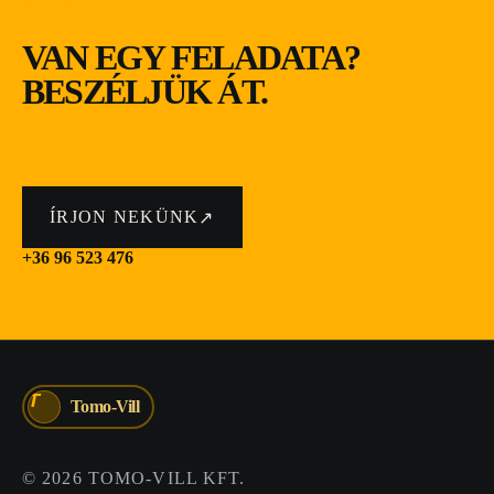
KAPCSOLAT
VAN EGY FELADATA?
BESZÉLJÜK ÁT.
ÍRJON NEKÜNK
↗
+36 96 523 476
T
Tomo-Vill
©
2026
TOMO-VILL KFT.